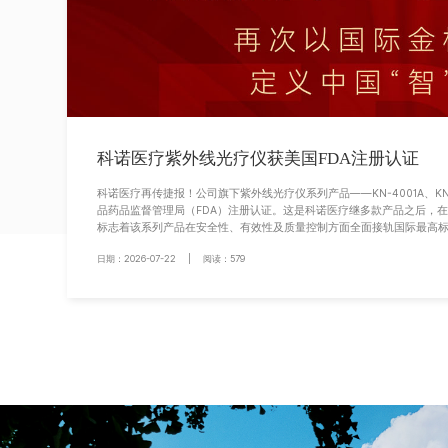
科诺医疗紫外线光疗仪获美国FDA注册认证
科诺医疗再传捷报！公司旗下紫外线光疗仪系列产品——KN-4001A、KN-4
品药品监督管理局（FDA）注册认证。这是科诺医疗继多款产品之后，在
标志着该系列产品在安全性、有效性及质量控制方面全面接轨国际最高标准
日期：2026-07-22 | 阅读：579