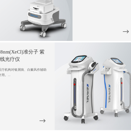
08nm(XeCl)准分子 紫
外线光疗仪
医疗机构对银屑病、白癜风作辅助
用。...