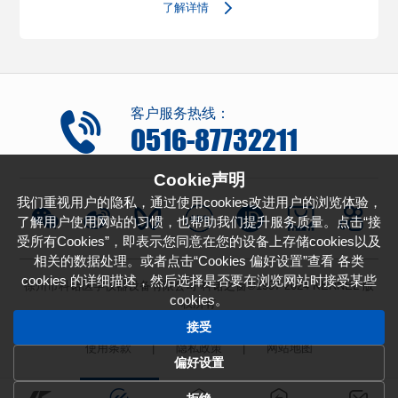
了解详情
客户服务热线：
0516-87732211
Cookie声明
我们重视用户的隐私，通过使用cookies改进用户的浏览体验，
了解用户使用网站的习惯，也帮助我们提升服务质量。点击“接
受所有Cookies”，即表示您同意在您的设备上存储cookies以及
相关的数据处理。或者点击“Cookies 偏好设置”查看 各类
cookies 的详细描述，然后选择是否要在浏览网站时接受某些
徐州市科诺医学仪器设备有限公司-科诺之窗©1997-2024 KERNEL 版
cookies。
权所有
备案号：
苏ICP备11031605号-1
接受
使用条款
|
隐私政策
|
网站地图
偏好设置